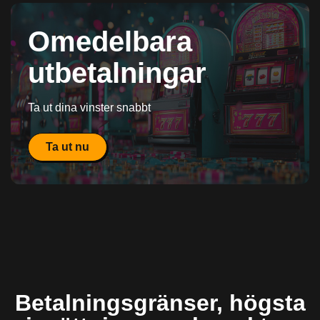
Omedelbara
utbetalningar
Ta ut dina vinster snabbt
Ta ut nu
Betalningsgränser, högsta