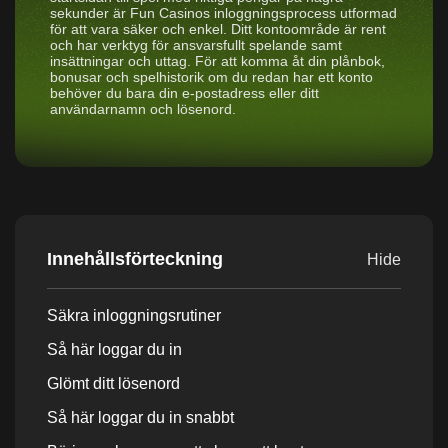
sekunder är Fun Casinos inloggningsprocess utformad
för att vara säker och enkel. Ditt kontoområde är rent
och har verktyg för ansvarsfullt spelande samt
insättningar och uttag. För att komma åt din plånbok,
bonusar och spelhistorik om du redan har ett konto
behöver du bara din e-postadress eller ditt
användarnamn och lösenord.
Innehållsförteckning
Hide
Säkra inloggningsrutiner
Så här loggar du in
Glömt ditt lösenord
Så här loggar du in snabbt