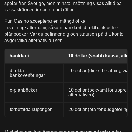
spelar från Sverige, men minsta insättning visas alltid på
kassaskärmen innan du bekräftar.
Fun Casino accepterar en mängd olika
insättningsalternativ, såsom bankkort, direktbank och e-
plånböcker. Var du befinner dig och statusen på ditt konto
avgör vilka alternativ du ser.
bankkort
10 dollar (snabb kassa, allm
direkta
10 dollar (direkt betalning via 
banköverföringar
e-plånböcker
10 dollar (bekvämt för upprepa
alternativen)
förbetalda kuponger
20 dollar (bra för budgetering, 