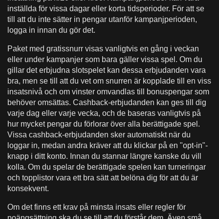
inställda för vissa dagar eller korta tidsperioder. För att se
till att du inte sätter in pengar utanför kampanjperioden,
logga in innan du gör det.
Paket med gratissnurr visas vanligtvis en gång i veckan
eller under kampanjer som bara gäller vissa spel. Om du
gillar det erbjudna slotspelet kan dessa erbjudanden vara
bra, men se till att du vet om snurren är kopplade till en viss
insatsnivå och om vinster omvandlas till bonuspengar som
behöver omsättas. Cashback-erbjudanden kan ges till dig
varje dag eller varje vecka, och de baseras vanligtvis på
hur mycket pengar du förlorar över alla berättigade spel.
Vissa cashback-erbjudanden sker automatiskt när du
loggar in, medan andra kräver att du klickar på en "opt-in"-
knapp i ditt konto. Innan du stannar längre kanske du vill
kolla. Om du spelar de berättigade spelen kan turneringar
och topplistor vara ett bra sätt att belöna dig för att du är
konsekvent.
Om det finns ett krav på minsta insats eller regler för
poängsättning ska du se till att du förstår dem. Även små