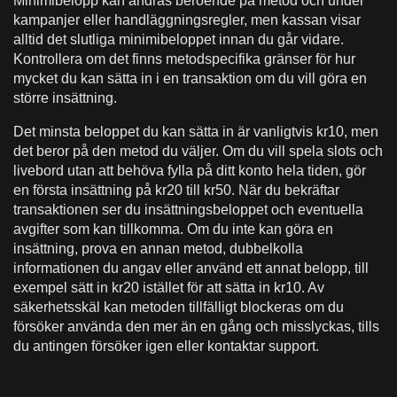
Minimibelopp kan ändras beroende på metod och under
kampanjer eller handläggningsregler, men kassan visar
alltid det slutliga minimibeloppet innan du går vidare.
Kontrollera om det finns metodspecifika gränser för hur
mycket du kan sätta in i en transaktion om du vill göra en
större insättning.
Det minsta beloppet du kan sätta in är vanligtvis kr10, men
det beror på den metod du väljer. Om du vill spela slots och
livebord utan att behöva fylla på ditt konto hela tiden, gör
en första insättning på kr20 till kr50. När du bekräftar
transaktionen ser du insättningsbeloppet och eventuella
avgifter som kan tillkomma. Om du inte kan göra en
insättning, prova en annan metod, dubbelkolla
informationen du angav eller använd ett annat belopp, till
exempel sätt in kr20 istället för att sätta in kr10. Av
säkerhetsskäl kan metoden tillfälligt blockeras om du
försöker använda den mer än en gång och misslyckas, tills
du antingen försöker igen eller kontaktar support.