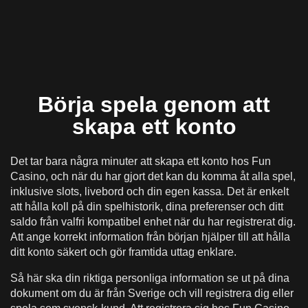
Börja spela genom att
skapa ett konto
Det tar bara några minuter att skapa ett konto hos Fun
Casino, och när du har gjort det kan du komma åt alla spel,
inklusive slots, livebord och din egen kassa. Det är enkelt
att hålla koll på din spelhistorik, dina preferenser och ditt
saldo från valfri kompatibel enhet när du har registrerat dig.
Att ange korrekt information från början hjälper till att hålla
ditt konto säkert och gör framtida uttag enklare.
Så här ska din riktiga personliga information se ut på dina
dokument om du är från Sverige och vill registrera dig eller