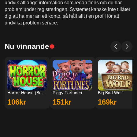
undvik att ange information som redan finns om du har
problem under registreringen. Systemet kanske inte tillåter
dig att ha mer än ett konto, så håll allt i en profil för att
undvika problem senare.
Nu vinnande
Horror House (Booming Games)
Piggy Fortunes
Big Bad Wolf
106kr
151kr
169kr