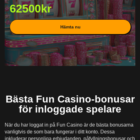
62500kr
Hämta nu
Bästa Fun Casino-bonusar
för inloggade spelare
När du har loggat in på Fun Casino är de bästa bonusarna
vanligtvis de som bara fungerar i ditt konto. Dessa
inkluderar personliga erbjudanden, påfyllningsbonusar och