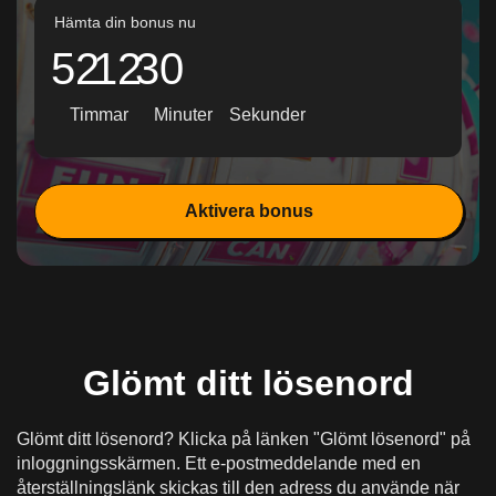
Hämta din bonus nu
52
12
28
Timmar
Minuter
Sekunder
Aktivera bonus
Glömt ditt lösenord
Glömt ditt lösenord? Klicka på länken "Glömt lösenord" på
inloggningsskärmen. Ett e-postmeddelande med en
återställningslänk skickas till den adress du använde när