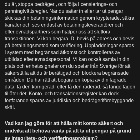
du är, stoppa bedrägeri, och följa licensierings- och
penningtvättsregler. När du sätter in eller tar ut pengar
skickas din betalningsinformation genom krypterade, säkra
kanaler och ses endast av betalningsleverantörer och
efterlevnadspartners som hjälper oss att slutföra
transaktionen. Vi kan begära ID, bevis på adress och bevis
på betalningsmetod som verifiering. Uppladdningar sparas
i system med begränsad åtkomst och kontrolleras av
utbildad efterlevnadspersonal. Vi kan också samla in din
plats och enhetssignaler om du spelar från Sverige för att
säkerställa att du är berättigad och blockera begränsade
områden. Du har rätt att begära en kopia av din lagrade
data, få den korrigerad, eller få den raderad, så länge lagen
tillåter det. Konto- och transaktionsregister kan dock
fortfarande sparas av juridiska och bedrägeriförebyggande
skäl.
Vad kan jag göra för att hålla mitt konto säkert och
undvika att behöva vänta på att ta ut pengar på grund
av integritets- och verifieringsproblem?