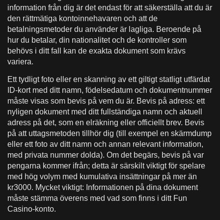
information från dig är det endast för att säkerställa att du är
den rättmätiga kontoinnehavaren och att de
betalningsmetoder du använder är lagliga. Beroende på
hur du betalar, din nationalitet och de kontroller som
behövs i ditt fall kan de exakta dokument som krävs
variera.
Ett tydligt foto eller en skanning av ett giltigt statligt utfärdat
ID-kort med ditt namn, födelsedatum och dokumentnummer
måste visas som bevis på vem du är. Bevis på adress: ett
nyligen dokument med ditt fullständiga namn och aktuell
adress på det, som en elräkning eller officiellt brev. Bevis
på att uttagsmetoden tillhör dig (till exempel en skärmdump
eller ett foto av ditt namn och annan relevant information,
med privata nummer dolda). Om det begärs, bevis på var
pengarna kommer ifrån; detta är särskilt viktigt för spelare
med hög volym med kumulativa insättningar på mer än
kr3000. Mycket viktigt: Informationen på dina dokument
måste stämma överens med vad som finns i ditt Fun
Casino-konto.