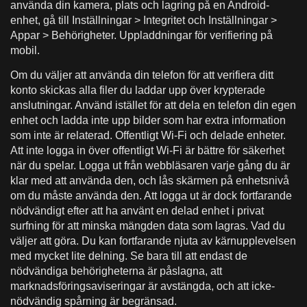
använda din kamera, plats och lagring på en Android-
enhet, gå till Inställningar > Integritet och Inställningar >
Appar > Behörigheter. Uppladdningar för verifiering på
mobil.
Om du väljer att använda din telefon för att verifiera ditt
konto skickas alla filer du laddar upp över krypterade
anslutningar. Använd istället för att dela en telefon din egen
enhet och ladda inte upp bilder som har extra information
som inte är relaterad. Offentligt Wi-Fi och delade enheter.
Att inte logga in över offentligt Wi-Fi är bättre för säkerhet
när du spelar. Logga ut från webbläsaren varje gång du är
klar med att använda den, och lås skärmen på enhetsnivå
om du måste använda den. Att logga ut är dock fortfarande
nödvändigt efter att ha använt en delad enhet i privat
surfning för att minska mängden data som lagras. Vad du
väljer att göra. Du kan fortfarande njuta av kärnupplevelsen
med mycket lite delning. Se bara till att endast de
nödvändiga behörigheterna är påslagna, att
marknadsföringsaviseringar är avstängda, och att icke-
nödvändig spårning är begränsad.