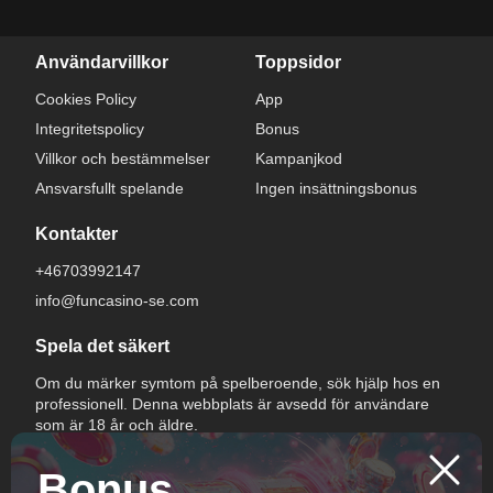
Användarvillkor
Toppsidor
Cookies Policy
App
Integritetspolicy
Bonus
Villkor och bestämmelser
Kampanjkod
Ansvarsfullt spelande
Ingen insättningsbonus
Kontakter
+46703992147
info@funcasino-se.com
Spela det säkert
Om du märker symtom på spelberoende, sök hjälp hos en
professionell. Denna webbplats är avsedd för användare
som är 18 år och äldre.
Bonus