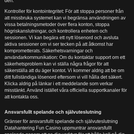
den.
Kontroller för kontointegritet: För att stoppa personer från
att missbruka systemet kan vi begränsa användningen av
vissa betalningsmetoder över flera konton, stoppa
högriskanslutningar, och kontrollera enheten och
sessionen. Vi kan begära ett nytt lösenord och avsluta
aktiva sessioner om vi ser tecken på att åtkomst har
komprometterats. Säkerhetsvarningar och
användarkommunikation: Om du kontaktar support om ett
säkerhetsproblem kan vi ställa några frågor för att
säkerställa att du äger kontot. Vi kommer aldrig att be om
ditt fullständiga lösenord eftersom vi vill hålla det säkert.
Klicka aldrig på länkar i ett meddelande som verkar
misstänkt. Använd istället våra officiella supportkanaler för
att kontakta oss.
Ansvarsfullt spelande och självuteslutning
Gränser för ansvarsfullt spelande och självuteslutning
Datahantering Fun Casino uppmuntrar ansvarsfullt