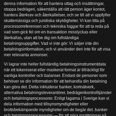
denna information för att hantera uttag och insättningar,
stoppa bedrägeri, säkerställa att rätt person äger kontot,
hantera återkrav och återkallelser, och se till att vi uppfyller
skattemässiga och juridiska skyldigheter. Vi kan titta på
processorreferensen och tekniska loggar för att ta reda på
vad som gick fel om en transaktion misslyckas eller
återkallas, utan att be dig om fullständiga
betalningsuppgifter. Vad vi inte gör: Vi säljer inte din
betalningsinformation, och vi använder den inte för att visa
mer relevanta annonser.
Vi lagrar inte heller fullständig betalningsinstrumentdata
när ett tokeniserat eller maskerat format är tillräckligt för
vanliga kontroller och balanser. Endast de personer som
behöver se din information för att behandla din betalning
kan göra det. Detta inkluderar banker, kortnätverk,
alternativa betalningsleverantörer, bedrägerikontrolltjänster
och betalningsprocessorer. Enligt lagarna i Sverige kan vi
dela information med tillsynsmyndigheter eller
brottsbekämpande myndigheter om de begär det. banker
och betalningsprocessorer — för att göra insättningar på