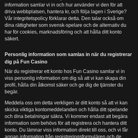
information samlar vi in och hur använder vi den för att
driva webbplatsen, hantera kr, och följa lagen i Sverige?
Vår integritetspolicy förklarar detta. Den talar också om
dina rättigheter som svensk-spelare och de alternativ du
har för cookies, marknadsföring och att hålla ditt konto
säkert.
Personlig information som samlas in när du registrerar
dig på Fun Casino
När du registrerar ett konto hos Fun Casino samlar vi in
viss personlig information om dig så att vi kan skapa din
profil, hålla din åtkomst säker och ge dig de tjänster du
begär.
Meddela oss om detta verkligen är ditt konto så att vi kan
skicka viktiga kontomeddelanden och hålla ditt spelande
och dina betalningar säkra. Vi kommer endast att begära
information som behövs för att registrera och hantera ditt
konto. Du lämnar viss information direkt till oss, och vi får
annan information från registreringsformulären och de