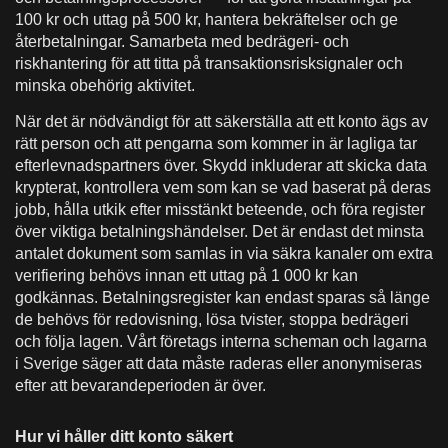
100 kr och uttag på 500 kr, hantera bekräftelser och ge
återbetalningar. Samarbeta med bedrägeri- och
riskhantering för att titta på transaktionsrisksignaler och
minska obehörig aktivitet.
När det är nödvändigt för att säkerställa att ett konto ägs av
rätt person och att pengarna som kommer in är lagliga tar
efterlevnadspartners över. Skydd inkluderar att skicka data
krypterat, kontrollera vem som kan se vad baserat på deras
jobb, hålla utkik efter misstänkt beteende, och föra register
över viktiga betalningshändelser. Det är endast det minsta
antalet dokument som samlas in via säkra kanaler om extra
verifiering behövs innan ett uttag på 1 000 kr kan
godkännas. Betalningsregister kan endast sparas så länge
de behövs för redovisning, lösa tvister, stoppa bedrägeri
och följa lagen. Vårt företags interna scheman och lagarna
i Sverige säger att data måste raderas eller anonymiseras
efter att bevarandeperioden är över.
Hur vi håller ditt konto säkert