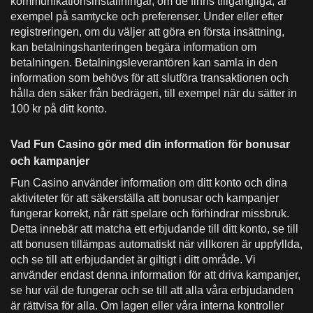
kommunikationsinställningar, om de finns tillgängliga, är
exempel på samtycke och preferenser. Under eller efter
registreringen, om du väljer att göra en första insättning,
kan betalningshanteringen begära information om
betalningen. Betalningsleverantören kan samla in den
information som behövs för att slutföra transaktionen och
hålla den säker från bedrägeri, till exempel när du sätter in
100 kr på ditt konto.
Vad Fun Casino gör med din information för bonusar
och kampanjer
Fun Casino använder information om ditt konto och dina
aktiviteter för att säkerställa att bonusar och kampanjer
fungerar korrekt, når rätt spelare och förhindrar missbruk.
Detta innebär att matcha ett erbjudande till ditt konto, se till
att bonusen tillämpas automatiskt när villkoren är uppfyllda,
och se till att erbjudandet är giltigt i ditt område. Vi
använder endast denna information för att driva kampanjer,
se hur väl de fungerar och se till att alla våra erbjudanden
är rättvisa för alla. Om lagen eller våra interna kontroller