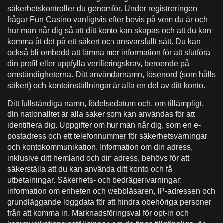
säkerhetskontroller du genomför. Under registreringen
frågar Fun Casino vanligtvis efter bevis på vem du är och
hur man når dig så att ditt konto kan skapas och att du kan
komma åt det på ett säkert och ansvarsfullt sätt. Du kan
också bli ombedd att lämna mer information för att slutföra
din profil eller uppfylla verifieringskrav, beroende på
omständigheterna. Ditt användarnamn, lösenord (som hålls
säkert) och kontoinställningar är alla en del av ditt konto.
Ditt fullständiga namn, födelsedatum och, om tillämpligt,
din nationalitet är alla saker som kan användas för att
identifiera dig. Uppgifter om hur man når dig, som en e-
postadress och ett telefonnummer för säkerhetsvarningar
och kontokommunikation. Information om din adress,
inklusive ditt hemland och din adress, behövs för att
säkerställa att du kan använda ditt konto och få
utbetalningar. Säkerhets- och bedrägerivarningar:
information om enheten och webbläsaren, IP-adressen och
grundläggande loggdata för att hindra obehöriga personer
från att komma in. Marknadsföringsval för opt-in och